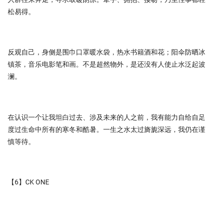
松易得。
反观自己，身侧是围巾口罩暖水袋，热水书籍酒和花；阳伞防晒冰
镇茶，音乐电影笔和画。不是超然物外，是还没有人使止水泛起波
澜。
在认识一个让我坦白过去、涉及未来的人之前，我有能力自给自足
度过生命中所有的寒冬和酷暑。一生之水太过旖旎深远，我仍在谨
慎等待。
【6】CK ONE