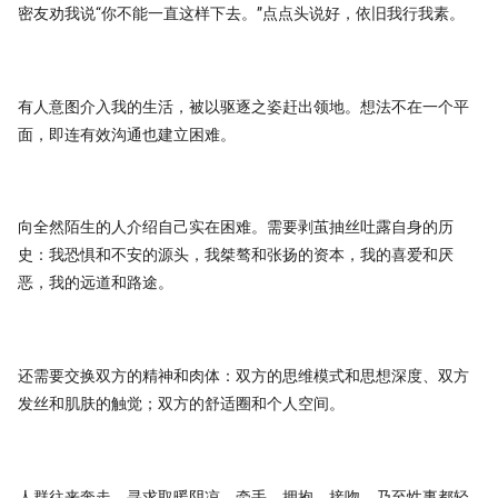
密友劝我说“你不能一直这样下去。”点点头说好，依旧我行我素。
有人意图介入我的生活，被以驱逐之姿赶出领地。想法不在一个平
面，即连有效沟通也建立困难。
向全然陌生的人介绍自己实在困难。需要剥茧抽丝吐露自身的历
史：我恐惧和不安的源头，我桀骜和张扬的资本，我的喜爱和厌
恶，我的远道和路途。
还需要交换双方的精神和肉体：双方的思维模式和思想深度、双方
发丝和肌肤的触觉；双方的舒适圈和个人空间。
人群往来奔走，寻求取暖阴凉。牵手、拥抱、接吻，乃至性事都轻