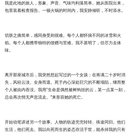
我是此地的旅人，形象、声音、气味均利落简单。她从医院出来，
包里装着检查报告。一顿火锅的时间内，我安静倾听，不时添水。
切肤之痛简单，感同身受则很难。每个人都怀揣不同的冰雪和火
焰。每个人都携带独特的馈赠与苦难。我不甚明了，但尽力去体
味。
离开那座城市后，我突然想起写过的一个女孩：在将满二十岁时消
失，风轻云淡、全身而退。死于内心深处巨穴的不断塌陷，继而整
个人被由内吞没。我用“生命是偶然被树钩挂的云，某一点某一刻，
总会再次悄无声息流走。”来形容她的死亡。
开始动笔讲述另一个故事。人物的轨迹兜兜转转、殊途同归。他们
生活，他们死去。我以向死而生的姿态存活于世，能杀掉我的只有