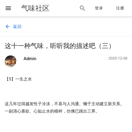
气味社区
menu
search
登录
注册
arrow_back
返回
这十一种气味，听听我的描述吧（三）
Admin
2020-12-08
【5】一生之水
这几年过得越发性子冷淡，不喜与人沟通。懒于主动建立新关系。
一副清心寡欲、心如止水的模样，仿佛已跳出三界。