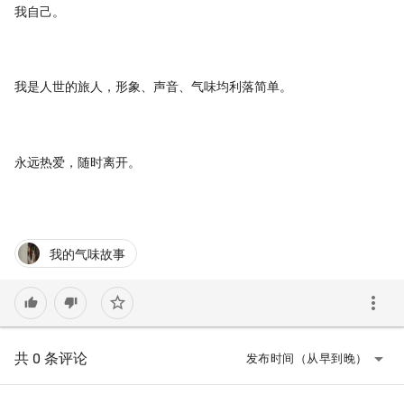
我自己。
我是人世的旅人，形象、声音、气味均利落简单。
永远热爱，随时离开。
我的气味故事
more_vert
star_border
thumb_up
thumb_down
arrow_drop_down
共 0 条评论
发布时间（从早到晚）