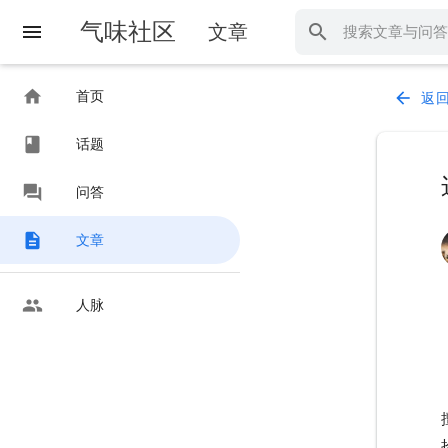
气味社区
menu
文章
search
home
首页
arrow_back
返
class
话题
forum
问答
description
文章
people
人脉