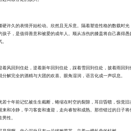
僵硬许久的表情开始松动。欣然且无斥意。隔着塑造性格的数载时光
的孩子，是值得善意和被爱的成年人。顺从冻伤的膝盖将自己裹得愚
气。
迎着风回到住处，逆着新年回到住处，踩着雪回到住处，披着雨回到
就分解完全的酒精与大团的欢喜。眼角湿润，语言化成一声叹息。
恍若十年前记忆被生生截断，蜷缩在时空的裂隙，耳目昏聩，惊觉旧
醒来和冷静，学习客套和逢迎，走向睿智和成熟。那些错过的日子将
性男性。