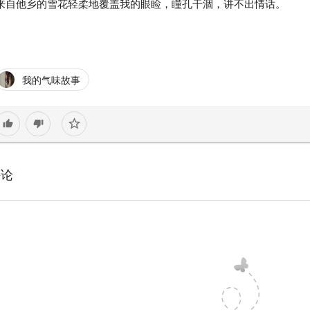
来自他乡的雪花轻柔地覆盖我的眼睑，瞳孔干涸，讲不出情话。
我的气味故事
star_border
thumb_up
thumb_down
评论