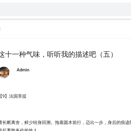
回
这十一种气味，听听我的描述吧（五）
Admin
【9】法国菩提
擅长断离舍，鲜少转身回溯。拖着圆木前行，迈出一步，身后的痕迹
拾起离散各处的故人。