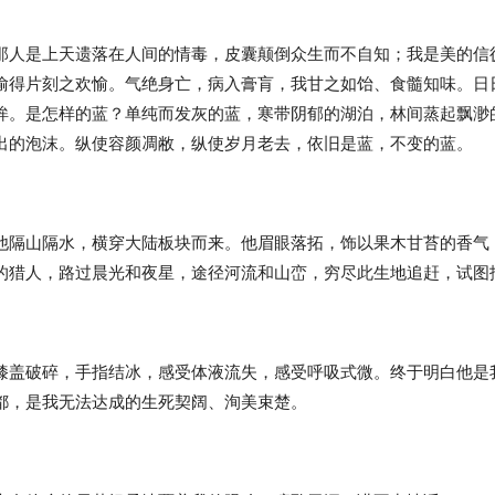
那人是上天遗落在人间的情毒，皮囊颠倒众生而不自知；我是美的信
偷得片刻之欢愉。气绝身亡，病入膏肓，我甘之如饴、食髓知味。日
眸。是怎样的蓝？单纯而发灰的蓝，寒带阴郁的湖泊，林间蒸起飘渺
出的泡沫。纵使容颜凋敝，纵使岁月老去，依旧是蓝，不变的蓝。
他隔山隔水，横穿大陆板块而来。他眉眼落拓，饰以果木甘苔的香气
的猎人，路过晨光和夜星，途径河流和山峦，穷尽此生地追赶，试图
膝盖破碎，手指结冰，感受体液流失，感受呼吸式微。终于明白他是
都，是我无法达成的生死契阔、洵美束楚。