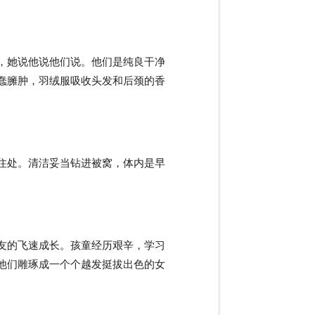
，她说他说他们说。他们是纯良干净
蠢臃肿，羽绒服吸收头发和后颈的香
住处。清洁妥当钻进被窝，体内是早
友的飞速成长。孩童经历艰辛，学习
他们雕琢成一个个越发挺拔出色的女