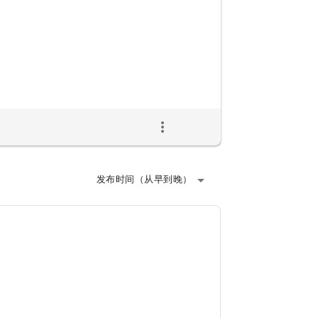
more_vert
arrow_drop_down
发布时间（从早到晚）