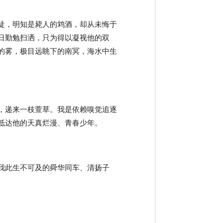
徒，明知是毙人的鸩酒，却从未悔于
日勤勉扫洒，只为得以凝视他的双
的雾，极目远眺下的南冥，海水中生
，递来一枝萱草。我是依赖嗅觉追逐
抵达他的天真烂漫、青春少年。
我此生不可及的舜华同车、清扬子