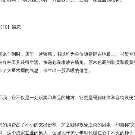
可是我啊，内心深处只有一片破败荒芜，立着一棵虬曲的枯树。
【10】墨恋
初来乍到时，店里一片狼藉，书以堆为单位随意码在地板上。书架空
被各种工具装得半满。快递包裹堆放在墙角。原木色调的装潢和暖黄
杂了大量木屑的气息，催生出一股温暖的倦意。
于我，它不仅是一处贩卖印刷品的地方，它更是缓解疼痛和容纳哀伤
书的消费占了不小的支出份额，加之聊得投缘之类的因素，和自称“文
识。这个成家立业的男人，倔强地守护少年时代埋在心中不灭的种子